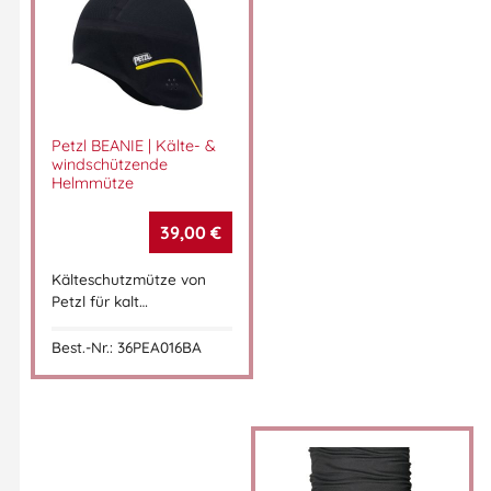
Petzl BEANIE | Kälte- &
windschützende
Helmmütze
39,00
€
Kälteschutzmütze von
Petzl für kalt…
Best.-Nr.: 36PEA016BA