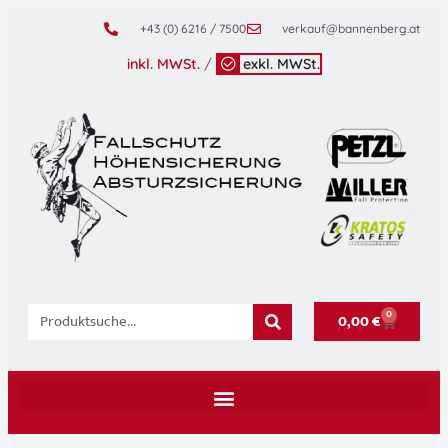
+43 (0) 6216 / 7500
verkauf@bannenberg.at
inkl. MWSt.
/
exkl. MWSt.
0
0,00
€