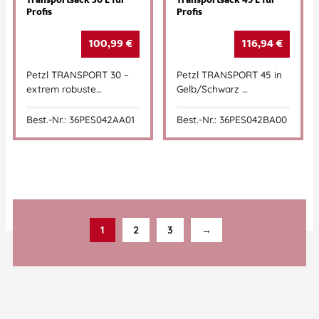
Transportsack 30 L für
Transportsack 45 L für
Profis
Profis
100,99
€
116,94
€
Petzl TRANSPORT 30 –
Petzl TRANSPORT 45 in
extrem robuste…
Gelb/Schwarz …
Best.-Nr.: 36PES042AA01
Best.-Nr.: 36PES042BA00
1
2
3
→