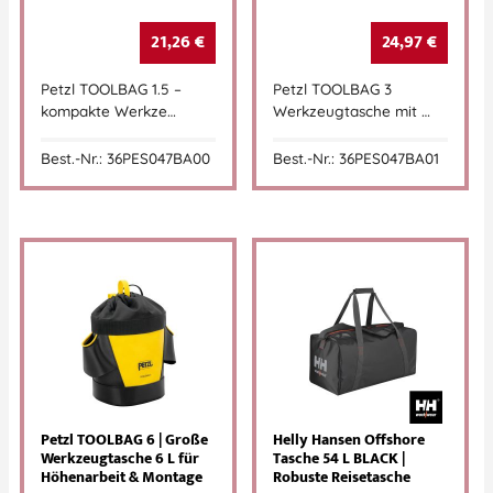
21,26
€
24,97
€
Petzl TOOLBAG 1.5 –
Petzl TOOLBAG 3
kompakte Werkze…
Werkzeugtasche mit …
Best.-Nr.: 36PES047BA00
Best.-Nr.: 36PES047BA01
Petzl TOOLBAG 6 | Große
Helly Hansen Offshore
Werkzeugtasche 6 L für
Tasche 54 L BLACK |
Höhenarbeit & Montage
Robuste Reisetasche