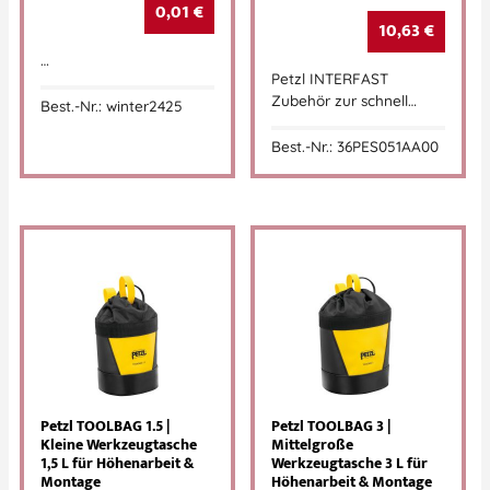
0,01
€
10,63
€
…
Petzl INTERFAST
Zubehör zur schnell…
Best.-Nr.: winter2425
Best.-Nr.: 36PES051AA00
Petzl TOOLBAG 1.5 |
Petzl TOOLBAG 3 |
Kleine Werkzeugtasche
Mittelgroße
1,5 L für Höhenarbeit &
Werkzeugtasche 3 L für
Montage
Höhenarbeit & Montage