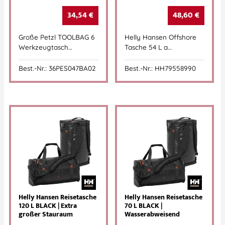
34,54
€
48,60
€
Große Petzl TOOLBAG 6
Helly Hansen Offshore
Werkzeugtasch…
Tasche 54 L a…
Best.-Nr.: 36PES047BA02
Best.-Nr.: HH79558990
Helly Hansen Reisetasche
Helly Hansen Reisetasche
120 L BLACK | Extra
70 L BLACK |
großer Stauraum
Wasserabweisend