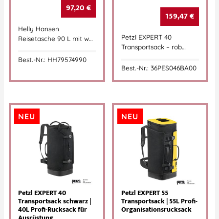
97,20
€
159,47
€
Helly Hansen
Petzl EXPERT 40
Reisetasche 90 L mit w…
Transportsack – rob…
Best.-Nr.: HH79574990
Best.-Nr.: 36PES046BA00
NEU
NEU
Petzl EXPERT 40
Petzl EXPERT 55
Transportsack schwarz |
Transportsack | 55L Profi-
40L Profi-Rucksack für
Organisationsrucksack
Ausrüstung