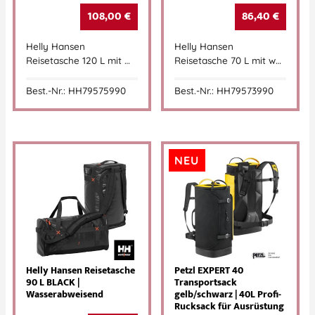
108,00
€
86,40
€
Helly Hansen
Helly Hansen
Reisetasche 120 L mit …
Reisetasche 70 L mit w…
Best.-Nr.: HH79575990
Best.-Nr.: HH79573990
NEU
Helly Hansen Reisetasche
Petzl EXPERT 40
90 L BLACK |
Transportsack
Wasserabweisend
gelb/schwarz | 40L Profi-
Rucksack für Ausrüstung