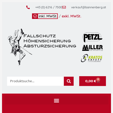
+43 (0) 6216 / 7500
verkauf@bannenberg.at
inkl. MWSt.
/
exkl. MWSt.
0
0,00
€