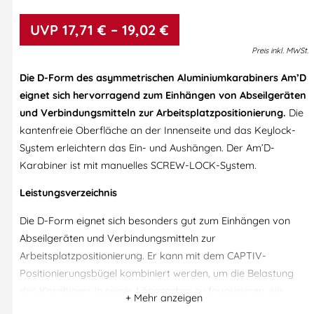
17,71
€
–
19,02
€
Preis
inkl.
MWSt.
Die D-Form des asymmetrischen Aluminiumkarabiners Am’D
eignet sich hervorragend zum Einhängen von Abseilgeräten
und Verbindungsmitteln zur Arbeitsplatzpositionierung.
Die
kantenfreie Oberfläche an der Innenseite und das Keylock-
System erleichtern das Ein- und Aushängen. Der Am’D-
Karabiner ist mit manuelles SCREW-LOCK-System.
Leistungsverzeichnis
Die D-Form eignet sich besonders gut zum Einhängen von
Abseilgeräten und Verbindungsmitteln zur
Arbeitsplatzpositionierung. Er kann mit dem CAPTIV-
Positionierungsbügel kombiniert werden, um die Belastung
des Karabiners in seiner Längsachse zu favorisieren, ein
Verdrehen zu verhindern und zu gewährleisten, dass er eine