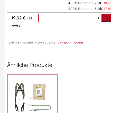
4.00% Rabatt ab 2 Stk.:
18,26
Ebenfalls in schwarzer Ausführung verfügbar (Versionen
8.00% Rabatt ab 5 Stk.:
17,50
SCREW-LOCK und TRIACT-LOCK).
19,02
€
inkl.
Material: Aluminium
MWSt.
Zertifizierung(en): CE EN 362, EAC, NFPA 1983 Technical Use
Artikelnummer:
36PEM34A
Kategorien:
Absturzsicherung
,
* Alle Preise
inkl.
MWSt & zzgl.
Versandkosten
Karabiner
,
Petzl Professional
,
Petzl® Verbindungselemente
,
Verbindungselemente
Ähnliche Produkte