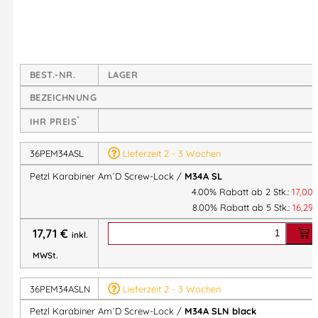
feste Einheit mit dem Gerät bildet.
Erleichtert das Handling:
Die kantenfreie Oberfläche an der Innenseite erleichtert
BEST.-NR.
LAGER
das Drehen des Karabiners.
BEZEICHNUNG
Das Keylock-System verhindert, dass sich der
*
Karabiner verhakt.
IHR PREIS
H-Profil:
36PEM34ASL
Lieferzeit 2 - 3 Wochen
Petzl Karabiner Am´D Screw-Lock /
M34A SL
Gewährleistet ein optimales Verhältnis
4.00% Rabatt ab 2 Stk.:
17,00
Bruchlast/Gewicht.
8.00% Rabatt ab 5 Stk.:
16,29
Schützt die Markierung vor Abrieb.
17,71
€
inkl.
Verriegelungssystemen:
MWSt.
– SCREW-LOCK: manueller Schraubverschluss mit
rotem Indikator, der sichtbar ist, solange der Karabiner
36PEM34ASLN
Lieferzeit 2 - 3 Wochen
nicht verriegelt ist.
Petzl Karabiner Am´D Screw-Lock /
M34A SLN black