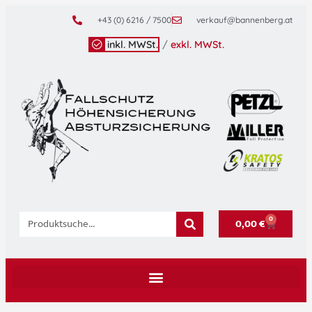
+43 (0) 6216 / 7500
verkauf@bannenberg.at
inkl. MWSt.
/
exkl. MWSt.
0
0,00
€