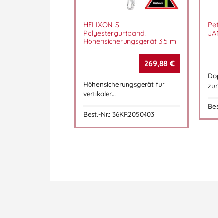
HELIXON-S
Pe
Polyestergurtband,
JA
Höhensicherungsgerät 3,5 m
269,88
€
Dop
Höhensicherungsgerät fur
zur
vertikaler…
Bes
Best.-Nr.: 36KR2050403