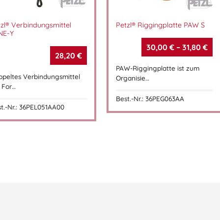
tzl® Verbindungsmittel
Petzl® Riggingplatte PAW S
NE-Y
30,00
€
–
31,80
€
28,20
€
PAW-Riggingplatte ist zum
peltes Verbindungsmittel
Organisie…
 For…
Best.-Nr.: 36PEG063AA
t.-Nr.: 36PEL051AA00