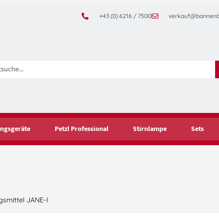
+43 (0) 6216 / 7500
verkauf@bannenb
ngsgeräte
Petzl Professional
Stirnlampe
Sets
gsmittel JANE-I