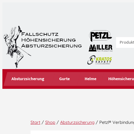
Absturzsicherung
Gurte
Helme
Höhensicheru
Start
/
Shop
/
Absturzsicherung
/ Petzl® Verbindun