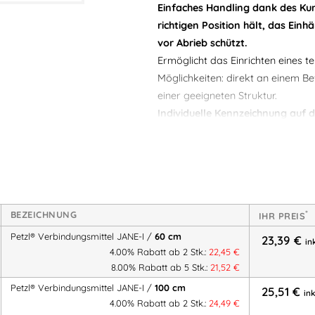
Einfaches Handling dank des Kun
richtigen Position hält, das Ein
vor Abrieb schützt.
Ermöglicht das Einrichten eines
Möglichkeiten: direkt an einem B
einer geeigneten Struktur.
Individuelle Kennzeichnung auf 
des Produkts während der gesa
Zertifizierung(en):
CE EN 354, EN 7
Artikelnummer:
36PEL050BA00
K
Verbindungsmittel und Falldämpf
*
BEZEICHNUNG
IHR PREIS
Verbindungsmittel und Falldämpf
Petzl® Verbindungsmittel JANE-I /
60 cm
23,39
€
in
4.00% Rabatt ab 2 Stk.:
22,45
€
8.00% Rabatt ab 5 Stk.:
21,52
€
Petzl® Verbindungsmittel JANE-I /
100 cm
25,51
€
in
4.00% Rabatt ab 2 Stk.:
24,49
€