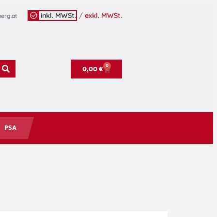
inkl. MWSt.
/
exkl. MWSt.
erg.at
0
0,00
€
PSA