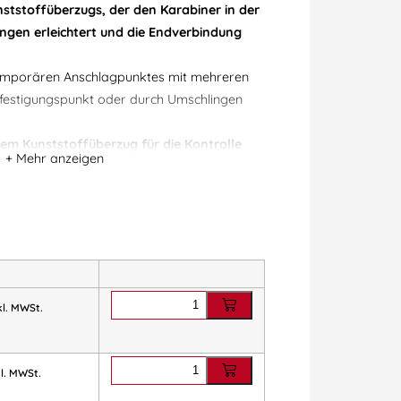
ststoffüberzugs, der den Karabiner in der
hängen erleichtert und die Endverbindung
 temporären Anschlagpunktes mit mehreren
efestigungspunkt oder durch Umschlingen
dem Kunststoffüberzug für die Kontrolle
mten Lebensdauer.
95 type B, EAC, ANSI Z359.3; CSA Z259.11
ategorien:
Absturzsicherung
,
er
,
Petzl Professional
,
Petzl®
er
kl. MWSt.
kl. MWSt.