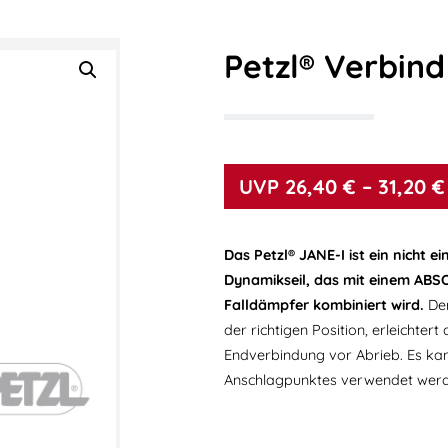
Petzl® Verbin
26,40
€
–
31,20
€
Das Petzl® JANE-I ist ein nicht e
Dynamikseil, das mit einem ABS
Falldämpfer kombiniert wird.
De
der richtigen Position, erleichter
Endverbindung vor Abrieb. Es ka
Anschlagpunktes verwendet werd