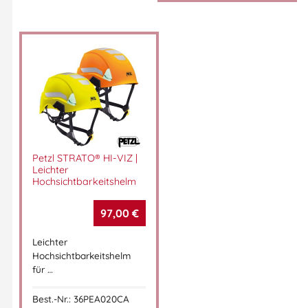
KASK SUPERplasma AQ, KASK Schutzhelm EN 12492, Industrie
Schutzhelm belüftet, Helm für Höhenarbeit, KASK Schutzhelm
mit Visier, KASK Helm mit Gehörschutzadapter, leichter
Arbeitsschutzhelm, KASK Helm rot, EN 397 Bauhelm
Artikelnummer:
36KAWHE00104203
Kategorien:
Helme
,
Helme
Petzl STRATO® HI-VIZ |
Leichter
Hochsichtbarkeitshelm
97,00
€
Leichter
Hochsichtbarkeitshelm
für …
Best.-Nr.: 36PEA020CA