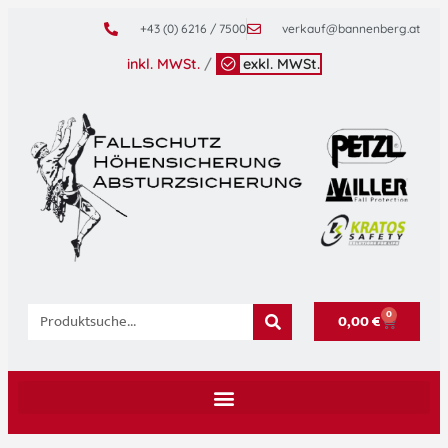
+43 (0) 6216 / 7500
verkauf@bannenberg.at
inkl. MWSt.
/
exkl. MWSt.
0
0,00
€