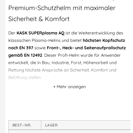
Premium-Schutzhelm mit maximaler
Sicherheit & Komfort
Der
KASK SUPERplasma AQ
ist die Weiterentwicklung des
klassischen Plasma-Helms und bietet
höchsten Kopfschutz
nach EN 397
sowie
Front-, Heck- und Seitenaufprallschutz
gemäß EN 12492
. Dieser Profi-Helm wurde für Anwender
entwickelt, die in Bau, Industrie, Forst, Höhenarbeit und
Rettung höchste Ansprüche an Sicherheit, Komfort und
Belüftung stellen.
Die
10 Belüftungsöffnungen
mit integriertem Metallgitter
sorgen für einen optimalen Luftstrom, während das
2DRY-
Innenpolster
Feuchtigkeit schnell ableitet und so für ein
angenehmes Tragegefühl auch bei intensiver Arbeit sorgt.
BEST.-NR.
LAGER
Produkt-Highlights