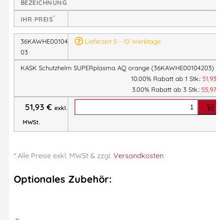
BEZEICHNUNG
EN 397 zertifiziert + EN 12492
– geprüfter Schutz bei
*
IHR PREIS
Front-, Heck- und Seitenaufprall
Zusatzprüfungen
: -30 °C, LD (Seitendeformation),
36KAWHE001042
Lieferzeit 5 - 10 Werktage
MM (Metallspritzer)
03
Schnellverstellsystem
– präzise Anpassung mit
KASK Schutzhelm SUPERplasma AQ orange (36KAWHE00104203)
großem Drehknopf, auch mit Handschuhen
10.00% Rabatt ab 1 Stk.:
51,93
2DRY-Innenpolster
– schnell trocknend & waschbar
3.00% Rabatt ab 3 Stk.:
55,97
10 Belüftungsschlitze mit Schutzgitter
– maximale
51,93
€
exkl.
Luftzirkulation, hält Schmutz fern
MWSt.
Kompatibel mit Gehörschutz, Visier & Stirnlampen
Leichtgewicht: nur 390 g
– komfortabler Sitz für
lange Tragezeiten
* Alle Preise
exkl.
MWSt & zzgl.
Versandkosten
Kinnriemen mit Halteschlaufe
– sichere Befestigung
am Gurtzeug
Optionales Zubehör:
Technische Daten