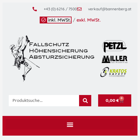
+43 (0) 6216 / 7500
verkauf@bannenberg.at
inkl. MWSt.
/
exkl. MWSt.
0
0,00
€