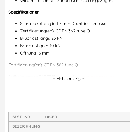
Wird mit einem Schraubenschlüssel angezogen.
Spezifikationen
Schraubkettenglied 7 mm Drahtdurchmesser
Zertifizierung(en): CE EN 362 type Q
Bruchlast längs 25 kN
Bruchlast quer 10 kN
Öffnung 16 mm
Zertifizierung(en): CE EN 362 type Q
Artikelnummer:
36PEP15
Kategorien:
Absturzsicherung
,
Karabiner
,
Petzl Professional
,
Petzl® Verbindungselemente
,
Verbindungselemente
BEST.-NR.
LAGER
BEZEICHNUNG