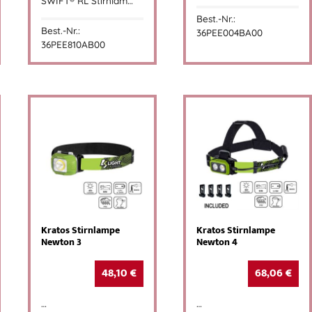
SWIFT® RL Stirnlam…
Best.-Nr.:
Best.-Nr.:
36PEE004BA00
36PEE810AB00
Kratos Stirnlampe
Kratos Stirnlampe
Newton 3
Newton 4
48,10
€
68,06
€
…
…