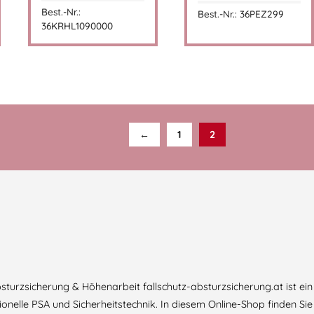
Best.-Nr.:
Best.-Nr.: 36PEZ299
36KRHL1090000
←
1
2
Absturzsicherung & Höhenarbeit fallschutz-absturzsicherung.at ist 
onelle PSA und Sicherheitstechnik. In diesem Online-Shop finden Si