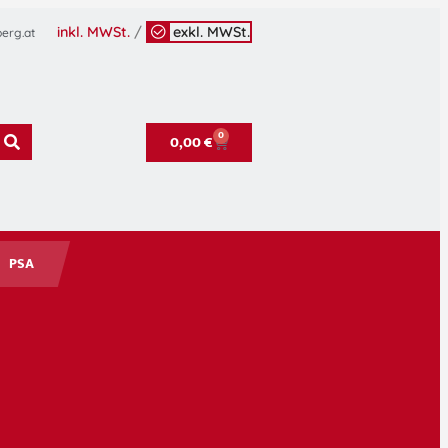
inkl. MWSt.
/
exkl. MWSt.
erg.at
0
0,00
€
PSA