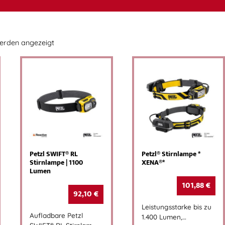
werden angezeigt
Petzl SWIFT® RL
Petzl® Stirnlampe *
Stirnlampe | 1100
XENA®*
Lumen
101,88
€
92,10
€
Leistungsstarke bis zu
Aufladbare Petzl
1.400 Lumen,…