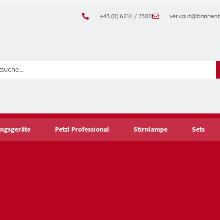
+43 (0) 6216 / 7500
verkauf@bannenb
ngsgeräte
Petzl Professional
Stirnlampe
Sets