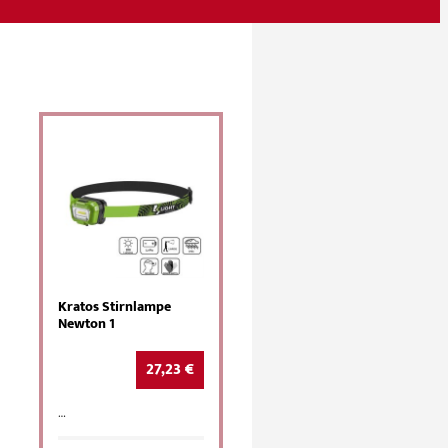
Kratos Stirnlampe
Newton 1
27,23
€
…