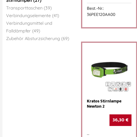
Stirnlampen (27)
Transporttaschen (39)
Best.-Nr.:
36PEE120AA00
Verbindungselemente (41)
Verbindungsmittel und
Falldämpfer (49)
Zubehör Absturzsicherung (69)
Kratos Stirnlampe
Newton 2
36,30
€
…