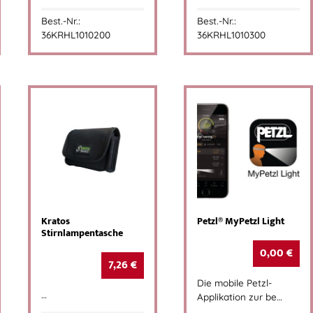
Best.-Nr.:
Best.-Nr.:
36KRHL1010200
36KRHL1010300
Kratos
Petzl® MyPetzl Light
Stirnlampentasche
0,00
€
7,26
€
Die mobile Petzl-
…
Applikation zur be…