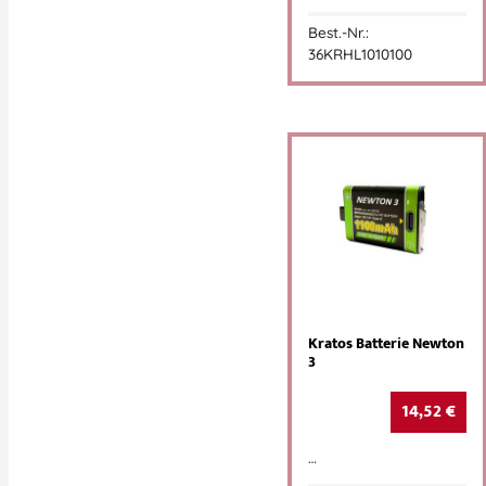
Best.-Nr.:
36KRHL1010100
Kratos Batterie Newton
3
14,52
€
…