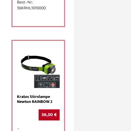
Best.-Nr.:
36KRHL1010000
Kratos Stirnlampe
Newton RAINBOW 2
36,30
€
…