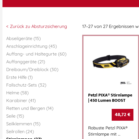
< Zurück zu Absturzsicherung
17–27 von 27 Ergebnissen 
Abseilgeräte (15)
Anschlageinrichtung (45)
Auffang- und Haltegurte (60)
Auffanggeräte (21)
Dreibaum/Dreiblock (30)
Erste Hilfe (1)
Fallschutz-Sets (32)
Helme (58)
Petzl PIXA® Stirnlampe
| 450 Lumen BOOST
Karabiner (41)
Retten und Bergen (14)
48,72
€
Seile (15)
Seilklemmen (15)
Robuste Petzl PIXA®
Seilrollen (24)
Stirnlampe mit …