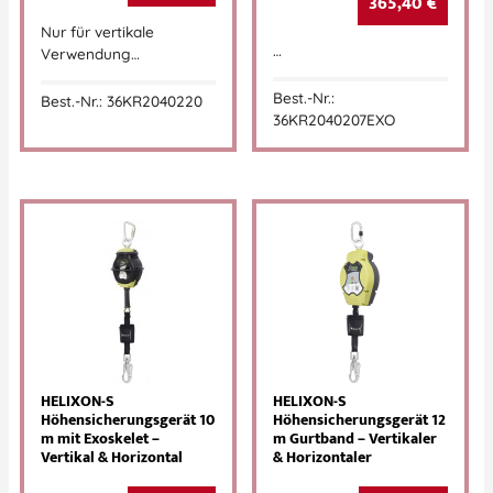
365,40
€
Nur für vertikale
…
Verwendung…
Best.-Nr.:
Best.-Nr.: 36KR2040220
36KR2040207EXO
HELIXON-S
HELIXON-S
Höhensicherungsgerät 10
Höhensicherungsgerät 12
m mit Exoskelet –
m Gurtband – Vertikaler
Vertikal & Horizontal
& Horizontaler