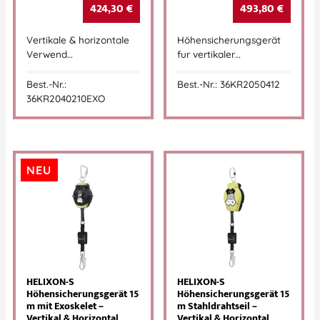
424,30
€
493,80
€
Vertikale & horizontale
Höhensicherungsgerät
Verwend…
fur vertikaler…
Best.-Nr.:
Best.-Nr.: 36KR2050412
36KR2040210EXO
NEU
HELIXON-S
HELIXON-S
Höhensicherungsgerät 15
Höhensicherungsgerät 15
m mit Exoskelet –
m Stahldrahtseil –
Vertikal & Horizontal
Vertikal & Horizontal