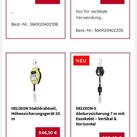
…
Nur für vertikale
Verwendung…
Best.-Nr.: 36KR2040210B
Best.-Nr.: 36KR2040220S
NEU
HELIXON Stahldrahtseil,
HELIXON-S
Höhensicherungsgerät 20
Absturzsicherung 7 m mit
m
Exoskelet – Vertikal &
Horizontal
546,10
€