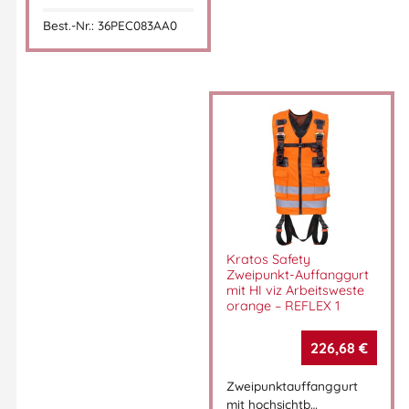
Max.
140 kg
Best.-Nr.: 36PEC083AA0
Benutzergewicht
Normen
EN 361:2002
Vorteile für den Anwender
2-in-1-Lösung
– Sicherheitsgurt & Weste in einem
Mehrere Taschen
– ideal für Werkzeug, Kleinteile &
Zubehör
Ergonomisches Design
– optimal positionierte Beingurte
für hohen Tragekomfort
Kratos Safety
Schnelles Anlegen
– durch Automatik-Schnallen und
Zweipunkt-Auffanggurt
Reißverschlusssystem
mit HI viz Arbeitsweste
Praktisch für den Baustelleneinsatz
– kein zusätzlicher
orange – REFLEX 1
Gurt nötig
226,68
€
Typische Einsatzbereiche
Zweipunktauffanggurt
mit hochsichtb…