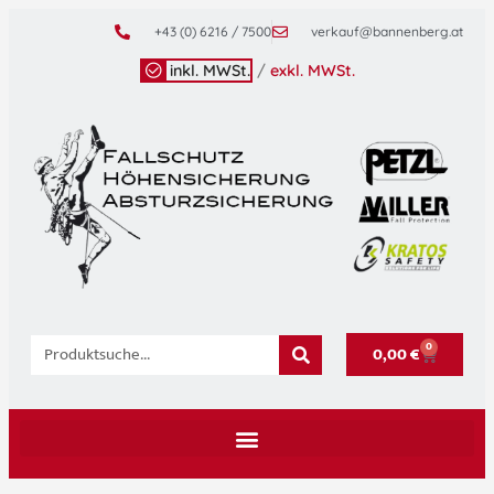
+43 (0) 6216 / 7500
verkauf@bannenberg.at
inkl. MWSt.
/
exkl. MWSt.
0
0,00
€