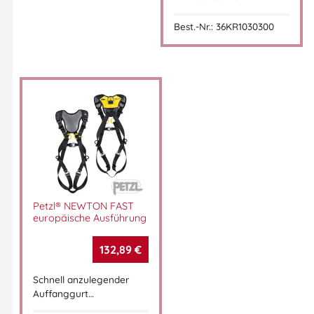
Bau- & Gerüstbau
Best.-Nr.: 36KR1030300
Industrie & Wartung
Montagearbeiten in der Höhe
Instandhaltung & Service
Arbeiten an Brücken, Masten oder Dachkonstruktionen
KARL Auffanggurt, Auffanggurt mit Arbeitsweste, EN 361
Auffanggurt kaufen, Kratos Safety Auffanggurt, Zweipunkt-
Auffanggurt Weste, Auffanggurt mit Taschen, PSA
Auffanggurt, Absturzsicherung Bau, Industrie Auffanggurt
Artikelnummer:
36KR1030100
Kategorien:
Gurte
,
Petzl® NEWTON FAST
europäische Ausführung
Absturzsicherung
,
Auffang- und Haltegurte
,
Kratos Gurte
132,89
€
Schnell anzulegender
Auffanggurt…