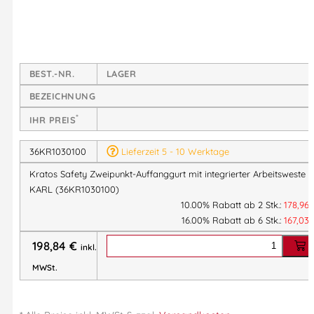
Arbeitsweste aus Polybaumwolle (240 g/m²)
integriert.
Dank der cleveren Konstruktion ist der Auffanggurt
untrennbar mit der Weste verbunden – für einen sicheren Sitz
und maximalen Komfort bei Arbeiten in der Höhe. Ideal für
BEST.-NR.
LAGER
Monteure, Gerüstbauer, Wartungspersonal oder Bauarbeiter,
BEZEICHNUNG
die neben Sicherheit auch zusätzlichen Stauraum benötigen.
*
IHR PREIS
Produkt-Highlights
36KR1030100
Lieferzeit 5 - 10 Werktage
Kratos Safety Zweipunkt-Auffanggurt mit integrierter Arbeitsweste -
2 Auffangpunkte
– dorsaler D-Ring (Rücken) + 2
KARL (36KR1030100)
sternale textile Auffangösen (Brust)
10.00% Rabatt ab 2 Stk.:
178,96
Integrierte Arbeitsweste
– mehrere Taschen für
16.00% Rabatt ab 6 Stk.:
167,03
Werkzeuge & Zubehör
198,84
€
Innen-Verstautasche
– Oberschenkelgurte können bei
inkl.
Nichtgebrauch verstaut werden
MWSt.
Verstellbare Gurte & Weste
– individuelle Passform für
mehr Komfort