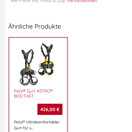
* Alle Preise
inkl.
MWSt & zzgl.
Versandkosten
Automatik-Schnallen
– schnelles Anlegen und Anpassen
Belastbar bis 140 kg
– für den professionellen
Dauereinsatz
Zertifiziert nach EN 361:2002
– geprüft & sicher
Ähnliche Produkte
Technische Daten
Merkmal
Wert
Polyester, Weste aus Polybaumwolle (240
Material
g/m²)
Schnallenmaterial
Stahl
Gewicht
1,35 kg
Petzl® Gurt ASTRO®
BOD FAST
Größe
Universalgröße
1 dorsaler D-Ring, 2 sternale textile
Auffangpunkte
426,00
€
Auffangösen
4 Verstellschnallen (davon 2 Automatik-
Petzl® Ultrakomfortabler
Schnallen
Gurt für s…
Schnallen)