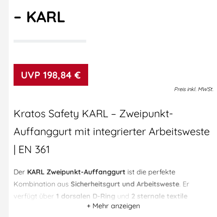
– KARL
198,84
€
Preis
inkl.
MWSt.
Kratos Safety KARL – Zweipunkt-
Auffanggurt mit integrierter Arbeitsweste
| EN 361
Der
KARL Zweipunkt-Auffanggurt
ist die perfekte
Kombination aus
Sicherheitsgurt und Arbeitsweste
. Er
verfügt über
1 dorsalen D-Ring
und
2 sternale textile
Auffangösen
für Auffangsysteme und ist fest in eine
robuste