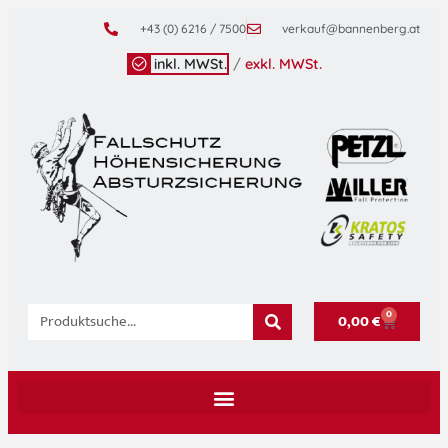
+43 (0) 6216 / 7500
verkauf@bannenberg.at
inkl. MWSt.
/
exkl. MWSt.
0
0,00
€