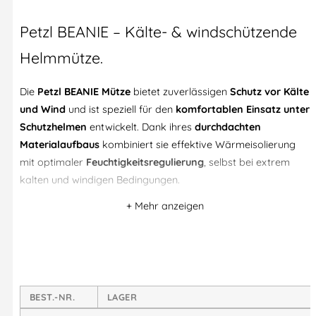
Petzl BEANIE – Kälte- & windschützende
Helmmütze.
Die
Petzl BEANIE Mütze
bietet zuverlässigen
Schutz vor Kälte
und Wind
und ist speziell für den
komfortablen Einsatz unter
Schutzhelmen
entwickelt. Dank ihres
durchdachten
Materialaufbaus
kombiniert sie effektive Wärmeisolierung
mit optimaler
Feuchtigkeitsregulierung
, selbst bei extrem
kalten und windigen Bedingungen.
Der
untere Bereich aus Windstopper®-Material
schützt den
Kopf effektiv vor Kälte und Wind, während der
obere Teil aus
atmungsaktivem Gewebe
das Schwitzen unter dem Helm
reduziert. Der
eng anliegende, nahtlose Schnitt
sorgt dafür,
dass die Mütze bequem unter Industrie-, Kletter- und
Höhenarbeitshelmen getragen werden kann, ohne zu drücken
BEST.-NR.
LAGER
oder zu verrutschen.