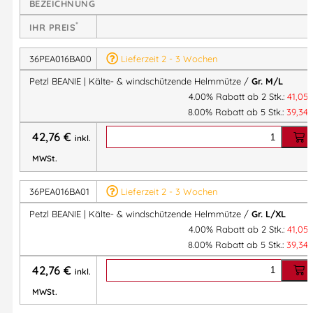
BEZEICHNUNG
Seitliche
Belüftungsöffnungen im Bereich der Ohren
stellen
*
IHR PREIS
sicher, dass die
Hörfähigkeit nicht eingeschränkt
wird – ein
36PEA016BA00
Lieferzeit 2 - 3 Wochen
entscheidender Vorteil für sicheres Arbeiten in lauter
Umgebung. Die BEANIE ist pflegeleicht und kann bei
30 °C in
Petzl BEANIE | Kälte- & windschützende Helmmütze /
Gr. M/L
der Waschmaschine
gereinigt werden.
4.00% Rabatt ab 2 Stk.:
41,05
8.00% Rabatt ab 5 Stk.:
39,34
42,76
€
Eigenschaften & Vorteile:
inkl.
MWSt.
Schutz vor Kälte & Wind
Windstopper®-Material im unteren Bereich
36PEA016BA01
Lieferzeit 2 - 3 Wochen
Atmungsaktiver Oberbereich
zur Reduzierung von
Petzl BEANIE | Kälte- & windschützende Helmmütze /
Gr. L/XL
Schwitzen
4.00% Rabatt ab 2 Stk.:
41,05
Nahtloser, eng anliegender Schnitt
– ideal unter Helmen
8.00% Rabatt ab 5 Stk.:
39,34
Seitliche Lüftungslöcher
für uneingeschränkte
42,76
€
inkl.
Hörfähigkeit
Waschbar bei 30 °C
MWSt.