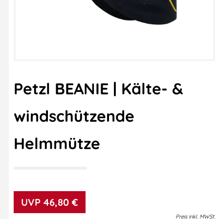
Petzl BEANIE | Kälte- &
windschützende
Helmmütze
46,80
€
Preis
inkl.
MWSt.