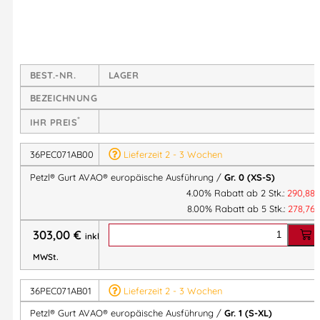
Leistungsverzeichnis
Komfortable Bauweise:
– Die ergonomisch geformten Schulterträger reduzieren
BEST.-NR.
LAGER
Reibungspunkte an Nacken oder Hals.
BEZEICHNUNG
– Die schmalen, beweglichen Gurtbänder sorgen für
erhöhten Komfort und optimale Bewegungsfreiheit.
*
IHR PREIS
– Alle Kontaktflächen (Schulterträger, Hüftgurt und
Beinschlaufen) sind aus vorgeformten Schaumstoff mit
36PEC071AB00
Lieferzeit 2 - 3 Wochen
atmungsaktivem Futtergewebe gefertigt, sodass die
Petzl® Gurt AVAO® europäische Ausführung /
Gr. 0 (XS-S)
arbeitende Person sich bequem fortbewegen und
4.00% Rabatt ab 2 Stk.:
290,88
arbeiten kann.
8.00% Rabatt ab 5 Stk.:
278,76
– Hüftgurt und Beinschlaufen sind halbstarr und sorgen
303,00
€
inkl.
dadurch für eine optimale Positionierung und perfekten
MWSt.
Halt des Gurts an der anwendenden Person.
– Die seitlichen Befestigungsösen aus Metall können
36PEC071AB01
Lieferzeit 2 - 3 Wochen
eingeklappt werden, um ein Hängenbleiben zu
Petzl® Gurt AVAO® europäische Ausführung /
Gr. 1 (S-XL)
verhindern, wenn sie nicht benutzt werden.