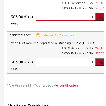
4.00% Rabatt ab 2 Stk.:
290,88
– Die Rückseite der Oberschenkel ist mit elastischen
8.00% Rabatt ab 5 Stk.:
278,76
Gurtbändern (austauschbar – als Zubehör erhältlich)
ausgestattet, die sowohl beim Gehen als auch beim
303,00
€
inkl.
Sitzen im Gurt dafür sorgen, dass die richtige
MWSt.
Einstellung beibehalten wird.
Praktische Einstellmöglichkeit:
36PEC071AB02
Lieferzeit 2 - 3 Wochen
– Dank den selbstverriegelnden DOUBLEBACK-
Petzl® Gurt AVAO® europäische Ausführung /
Gr. 2 (XL-XXL)
Schnallen an Schulterträgern, Hüftgurt und
4.00% Rabatt ab 2 Stk.:
290,88
Beinschlaufen lässt sich der Gurt praktisch und einfach
8.00% Rabatt ab 5 Stk.:
278,76
einstellen.
303,00
€
inkl.
– Die an den DOUBLEBACK-Schnallen angebrachten
Antirutschelemente sorgen dafür, dass die Einstellung
MWSt.
während der Arbeitsphasen beibehalten wird.
Praktisches Design für einfachen Transport und
* Alle Preise
inkl.
MWSt & zzgl.
Versandkosten
übersichtliche Verteilung der Ausrüstung:
– Der ventrale D-Ring aus Metall ist mit
Verbindungsösen zum Anbringen eines PODIUM- oder
LITEPOD-Sitzbretts ausgestattet.
Ähnliche Produkte