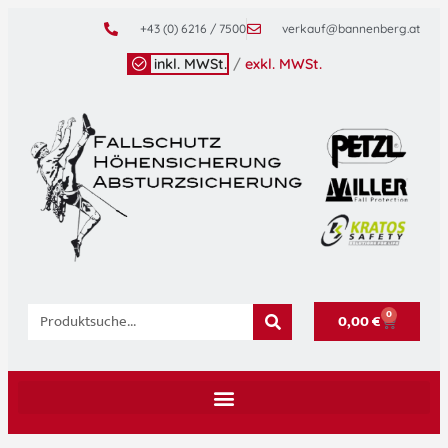
+43 (0) 6216 / 7500
verkauf@bannenberg.at
inkl. MWSt.
/
exkl. MWSt.
0
0,00
€