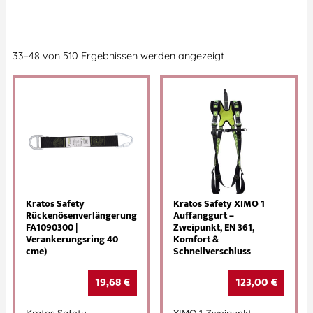
33–48 von 510 Ergebnissen werden angezeigt
Kratos Safety
Kratos Safety XIMO 1
Rückenösenverlängerung
Auffanggurt –
FA1090300 |
Zweipunkt, EN 361,
Verankerungsring 40
Komfort &
cme)
Schnellverschluss
19,68
€
123,00
€
Kratos Safety
XIMO 1 Zweipunkt-