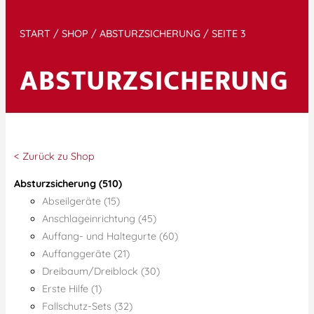
START
/
SHOP
/
ABSTURZSICHERUNG
/ SEITE 3
ABSTURZSICHERUNG
< Zurück zu Shop
Absturzsicherung (510)
Abseilgeräte (15)
Anschlageinrichtung (45)
Auffang- und Haltegurte (60)
Auffanggeräte (21)
Dreibaum/Dreiblock (30)
Erste Hilfe (1)
Fallschutz-Sets (32)