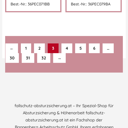
Best.-Nr.: 36PEC071BB
Best.-Nr.: 36PEC079BA
←
1
2
3
4
5
6
…
30
31
32
→
fallschutz-absturzsicherung.at – Ihr Spezial-Shop für
Absturzsicherung & Höhenarbeit fallschutz-
absturzsicherung.at ist ein Fachshop der
Bannenberg Arbeitsschutz GmbH, Ihrem erfahrenen