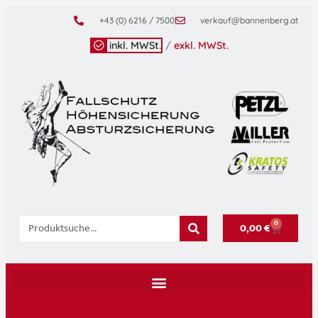
+43 (0) 6216 / 7500
verkauf@bannenberg.at
inkl. MWSt.
/
exkl. MWSt.
0
0,00
€