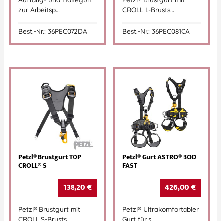
zur Arbeitsp…
CROLL L-Brusts…
Best.-Nr.: 36PEC072DA
Best.-Nr.: 36PEC081CA
Petzl® Brustgurt TOP
Petzl® Gurt ASTRO® BOD
CROLL® S
FAST
138,20
€
426,00
€
Petzl® Brustgurt mit
Petzl® Ultrakomfortabler
CROLL S-Brusts…
Gurt für s…