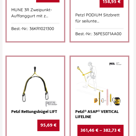
158,95
€
MUNE 3R Zweipunkt-
Petzl PODIUM Sitzbrett
Auffanggurt mit z…
für seilunte…
Best.-Nr.: 36KR1021300
Best.-Nr.: 36PES071AA00
Petzl Rettungsbügel LIFT
Petzl® ASAP® VERTICAL
LIFELINE
95,69
€
361,46
€
–
382,73
€