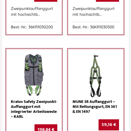
Zweipunktauffanggurt
Zweipunktauffanggurt
mit hochsichtb…
mit hochsichtb…
Best.-Nr.: 36KR1030200
Best.-Nr.: 36KR1030300
Kratos Safety Zweipunkt-
MUNE 3R Auffanggurt –
Auffanggurt mit
Mit Rettungsgurt, EN 361
integrierter Arbeitsweste
& EN 1497
– KARL
59,16
€
198,84
€