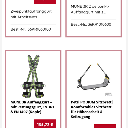
MUNE 3R Zweipunkt-
Zweipunktauffanggurt
Auffanggurt mit z…
mit Arbeitswes…
Best.-Nr.: 36KR1010600
Best.-Nr.: 36KR1030100
MUNE 3R Auffanggurt –
Petzl PODIUM Sitzbrett |
Mit Rettungsgurt, EN 361
Komfortables Sitzbrett
& EN 1497 (Kopie)
für Höhenarbeit &
Seilzugang
135,72
€