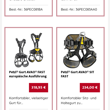
Best.-Nr.: 36PEC081BA
Best.-Nr.: 36PEC083AA0
Petzl® Gurt AVAO® FAST
Petzl® Gurt AVAO® SIT
europäische Ausführung
FAST
318,95
€
234,00
€
Komfortabler, vielseitiger
Komfortabler Sitz- und
Gurt für…
Haltegurt zu…