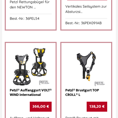
Petzl Rettungsbügel für
Vertikales Seilsystem zur
den NEWTON …
Absturzsi…
Best.-Nr.: 36PEL54
Best.-Nr.: 36PEK091AB
Petzl® Auffanggurt VOLT®
Petzl® Brustgurt TOP
WIND International
CROLL® L
366,00
€
138,20
€
Auffang- und Haltegurt
Petzl® Brustgurt mit